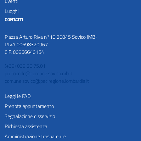
Eventi
Luoghi
CONTATTI
Piazza Arturo Riva n°10 20845 Sovico (MB)
P.IVA 00698320967
C.F. 00866640154
(+39) 039 20.75.01
protocollo@comune.sovico.mb.it
comune.sovico@pec.regione.lombardia.it
Leggi le FAQ
Prenota appuntamento
Segnalazione disservizio
Richiesta assistenza
Amministrazione trasparente