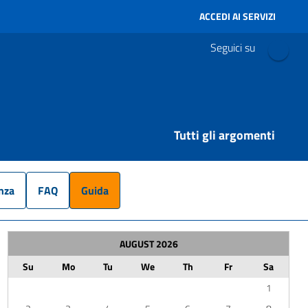
ACCEDI AI SERVIZI
Seguici su
Tutti gli argomenti
nza
FAQ
Guida
AUGUST
2026
Su
Mo
Tu
We
Th
Fr
Sa
1