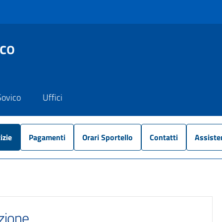
ico
Sovico
Uffici
izie
Pagamenti
Orari Sportello
Contatti
Assiste
zione