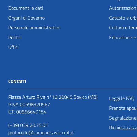
Documenti e dati
Autorizzazion
Organi di Governo
Catasto e urb
Personale amministrativo
Cultura e tem
Politici
Educazione e
Uffici
CONTATTI
Piazza Arturo Riva n°10 20845 Sovico (MB)
Leggi le FAQ
P.IVA 00698320967
Prenota app
C.F. 00866640154
Segnalazione 
(+39) 039 20.75.01
Richiesta ass
protocollo@comune.sovico.mb.it